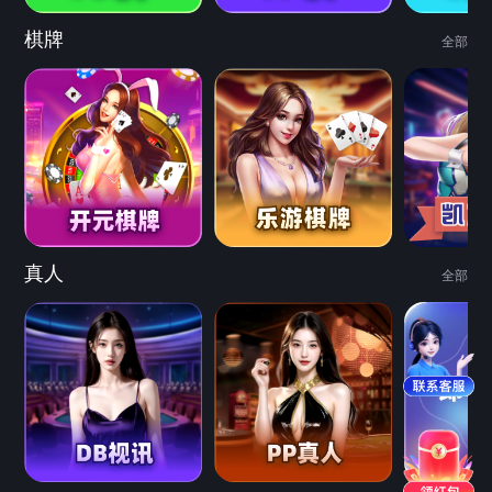
棋牌
全部
真人
全部