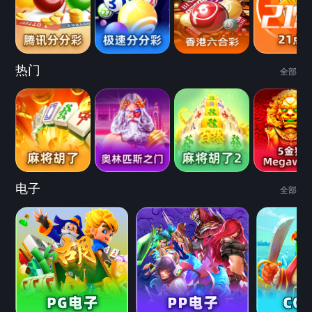
热门
全部
电子
全部