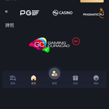
牌照
PG电子
开元棋牌
DB视讯
皇冠体育
成人
PP电子
乐游棋牌
PP真人
敬请期待
电影
CQ9电子
凯旋棋牌
敬请期待
敬请期待
JDB电子
CQ9棋牌
敬请期待
开心棋牌
敬
菜单
首页
活动
我的
推荐